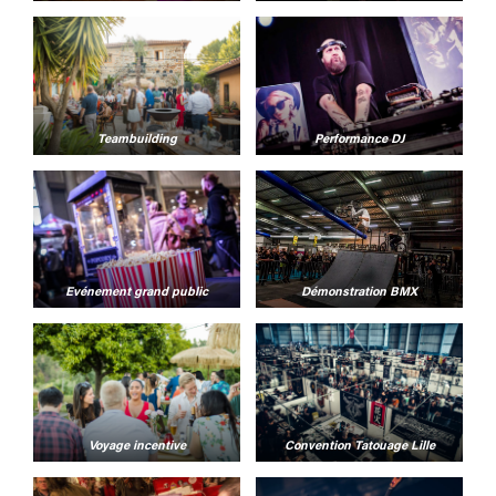
Teambuilding
Performance DJ
Evénement grand public
Démonstration BMX
Voyage incentive
Convention Tatouage Lille