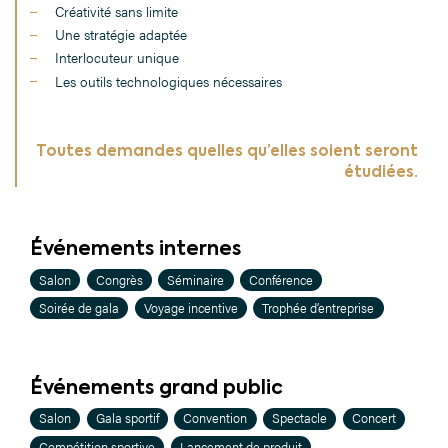
Créativité sans limite
Une stratégie adaptée
Interlocuteur unique
Les outils technologiques nécessaires
Toutes demandes quelles qu’elles soient seront
étudiées.
Événements internes
Salon
Congrès
Séminaire
Conférence
Soirée de gala
Voyage incentive
Trophée d’entreprise
Événements grand public
Salon
Gala sportif
Convention
Spectacle
Concert
Compétition sportive
Lancement de produit